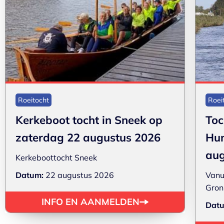
Roeitocht
Roei
Kerkeboot tocht in Sneek op
Toc
zaterdag 22 augustus 2026
Hun
aug
Kerkeboottocht Sneek
Datum:
22 augustus 2026
Vanu
Gron
INFO EN AANMELDEN
Dat