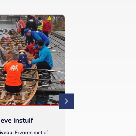
eve instuif
50-fit
iveau:
Ervaren met of
Minimaal niveau:
Be