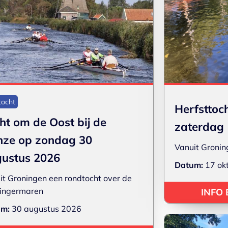
tocht
Herfsttoch
ht om de Oost bij de
zaterdag 
ze op zondag 30
Vanuit Gronin
ustus 2026
Datum:
17 ok
it Groningen een rondtocht over de
ingermaren
INFO
um:
30 augustus 2026