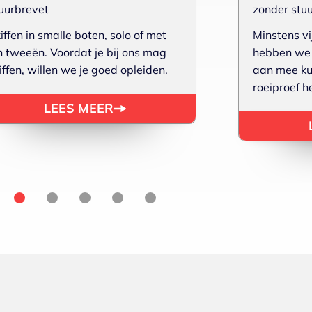
uurbrevet
zonder stu
iffen in smalle boten, solo of met
Minstens v
n tweeën. Voordat je bij ons mag
hebben we i
iffen, willen we je goed opleiden.
aan mee kun
roeiproef h
LEES MEER
2
3
4
5