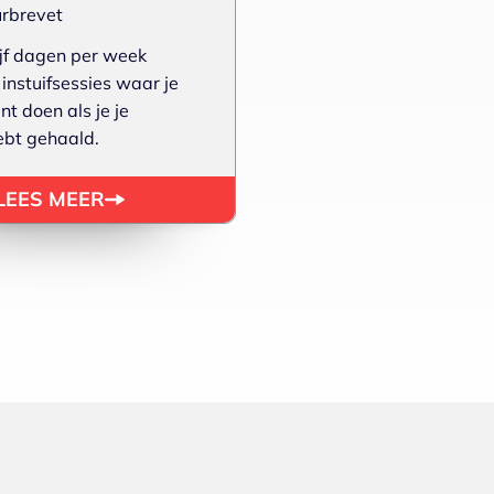
urbrevet
De perfecte sport vo
ijf dagen per week
meer willen bewegen
nstuifsessies waar je
zonder blessures.
t doen als je je
ebt gehaald.
LEES M
LEES MEER