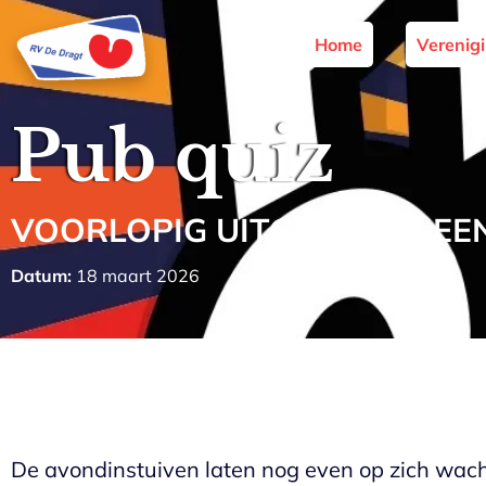
Home
Verenig
Pub quiz
VOORLOPIG UITGESTELD! EEN
Datum:
18 maart 2026
De avondinstuiven laten nog even op zich wachte